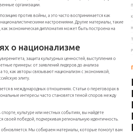
венные организации.
 позицию против войны, а это часто воспринимается как
К
 националистическими настроениями. Другие материалы, такие
 как экономическая дипломатия может быть построена на
иях о национализме
уверенитета, защита культурных ценностей, выступления о
кретные примеры: от заявлений лидеров до анализа
 то, как авторы связывают национализм с экономикой,
ссийскую элиту.
жается в международных отношениях. Статьи о переговорах в
иональные интересы часто становятся темой споров между
 спорте, культуре или местных событиях, вы найдёте
ся своей победой, подчеркивая региональную идентичность.
о обновляется. Мы собираем материалы, которые помогут вам