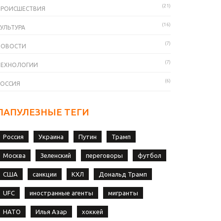
(21)
ПРОИСШЕСТВИЯ
(16)
УЛЬТУРА
(7)
НОВОСТИ
(7)
ТЕХНОЛОГИИ
(6)
РОССИЯ
ПАПУЛЕЗНЫЕ ТЕГИ
Россия
Украина
Путин
Трамп
Москва
Зеленский
переговоры
футбол
США
санкции
КХЛ
Дональд Трамп
UFC
иностранные агенты
мигранты
НАТО
Илья Азар
хоккей