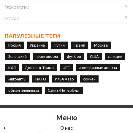
(7)
ТЕХНОЛОГИИ
(6)
РОССИЯ
ПАПУЛЕЗНЫЕ ТЕГИ
Россия
Украина
Путин
Трамп
Москва
Зеленский
переговоры
футбол
США
санкции
КХЛ
Дональд Трамп
UFC
иностранные агенты
мигранты
НАТО
Илья Азар
хоккей
обмен пленными
Санкт-Петербург
Меню
О нас