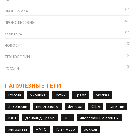
(31)
ЭКОНОМИКА
(21)
ПРОИСШЕСТВИЯ
(16)
КУЛЬТУРА
(7)
НОВОСТИ
(7)
ТЕХНОЛОГИИ
(6)
РОССИЯ
ПАПУЛЕЗНЫЕ ТЕГИ
Россия
Украина
Путин
Трамп
Москва
Зеленский
переговоры
футбол
США
санкции
КХЛ
Дональд Трамп
UFC
иностранные агенты
мигранты
НАТО
Илья Азар
хоккей