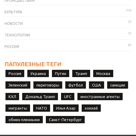
ПРОИСШЕСТВИЯ
(16)
КУЛЬТУРА
(7)
НОВОСТИ
(7)
ТЕХНОЛОГИИ
(6)
РОССИЯ
ПАПУЛЕЗНЫЕ ТЕГИ
Россия
Украина
Путин
Трамп
Москва
Зеленский
переговоры
футбол
США
санкции
КХЛ
Дональд Трамп
UFC
иностранные агенты
мигранты
НАТО
Илья Азар
хоккей
обмен пленными
Санкт-Петербург