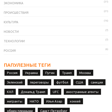
(31)
ЭКОНОМИКА
(21)
ПРОИСШЕСТВИЯ
(16)
КУЛЬТУРА
(7)
НОВОСТИ
(7)
ТЕХНОЛОГИИ
(6)
РОССИЯ
ПАПУЛЕЗНЫЕ ТЕГИ
Россия
Украина
Путин
Трамп
Москва
Зеленский
переговоры
футбол
США
санкции
КХЛ
Дональд Трамп
UFC
иностранные агенты
мигранты
НАТО
Илья Азар
хоккей
обмен пленными
Санкт-Петербург