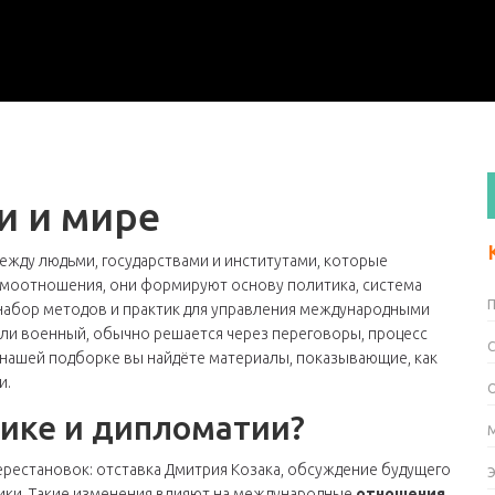
и и мире
ежду людьми, государствами и институтами, которые
имоотношения
, они формируют основу
политика
,
система
набор методов и практик для управления международными
или военный, обычно решается через
переговоры
,
процесс
В нашей подборке вы найдёте материалы, показывающие, как
и.
тике и дипломатии?
ерестановок: отставка Дмитрия Козака, обсуждение будущего
ики. Такие изменения влияют на международные
отношения
,