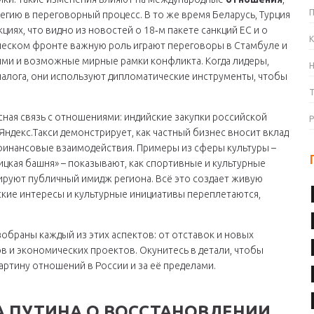
гию в переговорный процесс. В то же время Беларусь, Турция
циях, что видно из новостей о 18‑м пакете санкций ЕС и о
К
ическом фронте важную роль играют переговоры в Стамбуле и
ыми и возможные мирные рамки конфликта. Когда лидеры,
иалога, они используют дипломатические инструменты, чтобы
ная связь с отношениями: индийские закупки российской
ндекс.Такси демонстрирует, как частный бизнес вносит вклад
 финансовые взаимодействия. Примеры из сферы культуры –
цкая башня» – показывают, как спортивные и культурные
руют публичный имидж региона. Всё это создает живую
еские интересы и культурные инициативы переплетаются,
зобраны каждый из этих аспектов: от отставок и новых
в и экономических проектов. Окунитесь в детали, чтобы
артину отношений в России и за её пределами.
 ПУТИНА О ВОССТАНОВЛЕНИИ