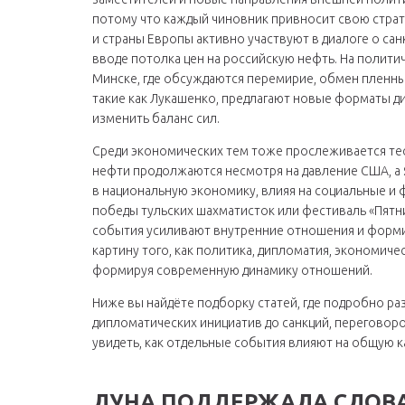
потому что каждый чиновник привносит свою страте
и страны Европы активно участвуют в диалоге о санк
вводе потолка цен на российскую нефть. На полит
Минске, где обсуждаются перемирие, обмен пленн
такие как Лукашенко, предлагают новые форматы д
изменить баланс сил.
Среди экономических тем тоже прослеживается тес
нефти продолжаются несмотря на давление США, а Я
в национальную экономику, влияя на социальные и
победы тульских шахматисток или фестиваль «Пятни
события усиливают внутренние отношения и форми
картину того, как политика, дипломатия, экономич
формируя современную динамику отношений.
Ниже вы найдёте подборку статей, где подробно ра
дипломатических инициатив до санкций, переговоро
увидеть, как отдельные события влияют на общую к
ЛУНА ПОДДЕРЖАЛА СЛОВА