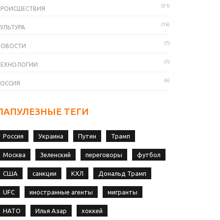
(21)
ПРОИСШЕСТВИЯ
(16)
УЛЬТУРА
(7)
НОВОСТИ
(7)
ТЕХНОЛОГИИ
(6)
РОССИЯ
ПАПУЛЕЗНЫЕ ТЕГИ
Россия
Украина
Путин
Трамп
Москва
Зеленский
переговоры
футбол
США
санкции
КХЛ
Дональд Трамп
UFC
иностранные агенты
мигранты
НАТО
Илья Азар
хоккей