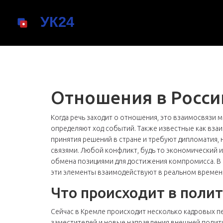
Отношения в Росси
Когда речь заходит о
отношения
,
это взаимосвязи м
определяют ход событий
. Также известные как
вза
принятия решений в стране
и требуют
дипломатия
,
связями
. Любой конфликт, будь то экономический 
обмена позициями для достижения компромисса
. 
эти элементы взаимодействуют в реальном времен
Что происходит в поли
Сейчас в Кремле происходит несколько кадровых п
заместителей и новые направления внешней полит