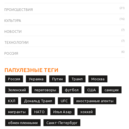
(21)
ПРОИСШЕСТВИЯ
(16)
КУЛЬТУРА
(7)
НОВОСТИ
(7)
ТЕХНОЛОГИИ
(6)
РОССИЯ
ПАПУЛЕЗНЫЕ ТЕГИ
Россия
Украина
Путин
Трамп
Москва
Зеленский
переговоры
футбол
США
санкции
КХЛ
Дональд Трамп
UFC
иностранные агенты
мигранты
НАТО
Илья Азар
хоккей
обмен пленными
Санкт-Петербург