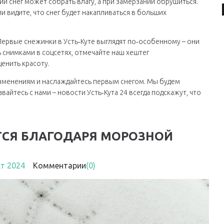
ий снег может собрать влагу, а при замерзании обрушиться.
 видите, что снег будет накапливаться в больших
 Первые снежинки в Усть‑Куте выглядят по‑особенному – они
 снимками в соцсетях, отмечайте наш хештег
енить красоту.
 изменениям и наслаждайтесь первым снегом. Мы будем
йтесь с нами – новости Усть‑Кута 24 всегда подскажут, что
ТСЯ БЛАГОДАРЯ МОРОЗНОЙ
кт 2024
Комментарии
(0)