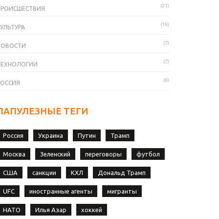
(21)
ПРОИСШЕСТВИЯ
(16)
УЛЬТУРА
(7)
НОВОСТИ
(7)
ТЕХНОЛОГИИ
(6)
РОССИЯ
ПАПУЛЕЗНЫЕ ТЕГИ
Россия
Украина
Путин
Трамп
Москва
Зеленский
переговоры
футбол
США
санкции
КХЛ
Дональд Трамп
UFC
иностранные агенты
мигранты
НАТО
Илья Азар
хоккей