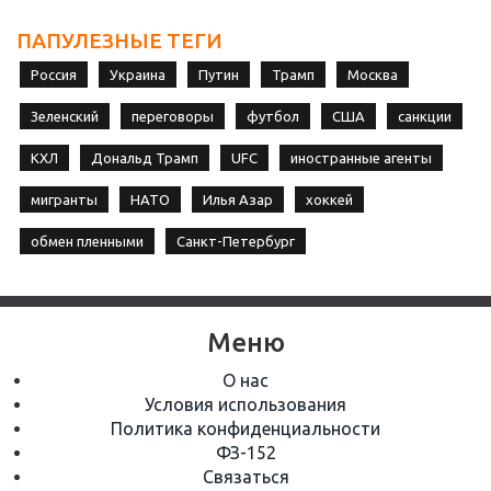
ПАПУЛЕЗНЫЕ ТЕГИ
Россия
Украина
Путин
Трамп
Москва
Зеленский
переговоры
футбол
США
санкции
КХЛ
Дональд Трамп
UFC
иностранные агенты
мигранты
НАТО
Илья Азар
хоккей
обмен пленными
Санкт-Петербург
Меню
О нас
Условия использования
Политика конфиденциальности
ФЗ-152
Связаться