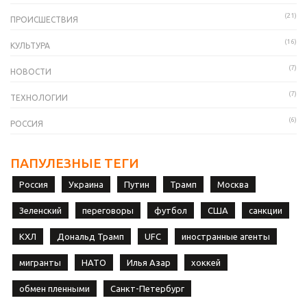
(21)
ПРОИСШЕСТВИЯ
(16)
КУЛЬТУРА
(7)
НОВОСТИ
(7)
ТЕХНОЛОГИИ
(6)
РОССИЯ
ПАПУЛЕЗНЫЕ ТЕГИ
Россия
Украина
Путин
Трамп
Москва
Зеленский
переговоры
футбол
США
санкции
КХЛ
Дональд Трамп
UFC
иностранные агенты
мигранты
НАТО
Илья Азар
хоккей
обмен пленными
Санкт-Петербург