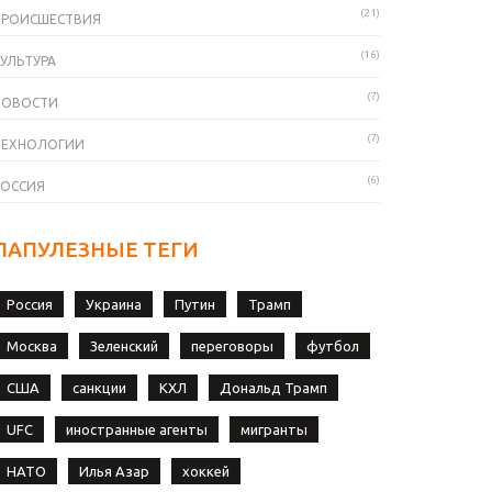
(21)
ПРОИСШЕСТВИЯ
(16)
УЛЬТУРА
(7)
НОВОСТИ
(7)
ТЕХНОЛОГИИ
(6)
РОССИЯ
ПАПУЛЕЗНЫЕ ТЕГИ
Россия
Украина
Путин
Трамп
Москва
Зеленский
переговоры
футбол
США
санкции
КХЛ
Дональд Трамп
UFC
иностранные агенты
мигранты
НАТО
Илья Азар
хоккей