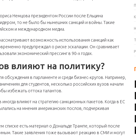
Бориса Немцова президентом России после Ельцина
К
лидером, то не было бы нынешних санкций и войны. Такие
ийском и международном медиа.
рассматривают возможность использования санкций как
овременно предупреждал о риске эскалации. Он сравнивает
ьзовали экономический прессинг в 90‑х годах.
ов влияют на политику?
я обсуждения в парламенте и среди бизнес‑кругов. Например,
аничениях для студентов, несколько российских вузов начали
обы избежать оттока талантов.
иногда влияют на стратегию санкционных пакетов. Когда в ЕС
ылались на мнения американских послов, подчеркивая
ем списке есть материал о Дональде Трампе, который после
иным. Такие заявления тоже вызывают реакцию в СМИ и могут