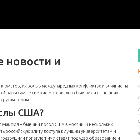
 новости и
пломатов, их роль в международных конфликтах и влияние на
ь собраны самые свежие материалы о бывших и нынешних
 другим темам.
ослы США?
л Макфол – бывший посол США в России. В нескольких
ить российскую элиту доступа к лучшим университетам и
е «разрушили привилегии» и ставят под удар образование и