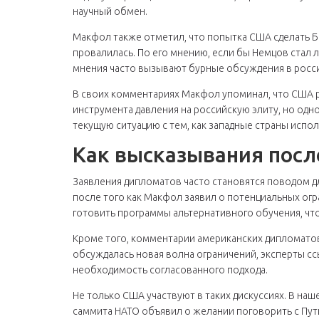
научный обмен.
Макфол также отметил, что попытка США сделать 
провалилась. По его мнению, если бы Немцов стал 
мнения часто вызывают бурные обсуждения в росс
В своих комментариях Макфол упоминал, что США 
инструмента давления на российскую элиту, но одн
текущую ситуацию с тем, как западные страны испол
Как высказывания посл
Заявления дипломатов часто становятся поводом дл
после того как Макфол заявил о потенциальных огр
готовить программы альтернативного обучения, чт
Кроме того, комментарии американских дипломатов 
обсуждалась новая волна ограничений, эксперты сс
необходимость согласованного подхода.
Не только США участвуют в таких дискуссиях. В наш
саммита НАТО объявил о желании поговорить с Пут