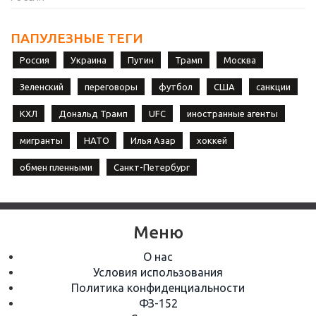
ПАПУЛЕЗНЫЕ ТЕГИ
Россия
Украина
Путин
Трамп
Москва
Зеленский
переговоры
футбол
США
санкции
КХЛ
Дональд Трамп
UFC
иностранные агенты
мигранты
НАТО
Илья Азар
хоккей
обмен пленными
Санкт-Петербург
Меню
О нас
Условия использования
Политика конфиденциальности
ФЗ-152