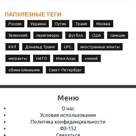
ПАПУЛЕЗНЫЕ ТЕГИ
Россия
Украина
Путин
Трамп
Москва
Зеленский
переговоры
футбол
США
санкции
КХЛ
Дональд Трамп
UFC
иностранные агенты
мигранты
НАТО
Илья Азар
хоккей
обмен пленными
Санкт-Петербург
Меню
О нас
Условия использования
Политика конфиденциальности
ФЗ-152
Связаться