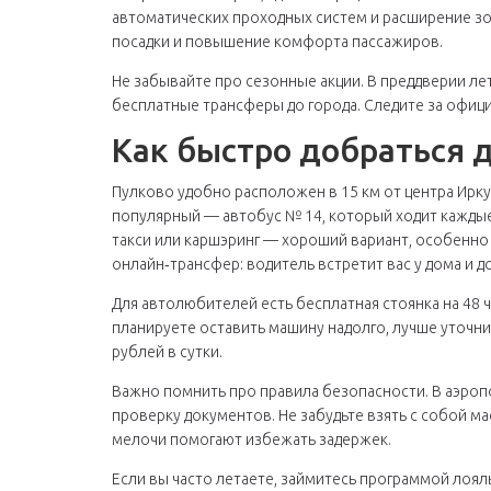
автоматических проходных систем и расширение зо
посадки и повышение комфорта пассажиров.
Не забывайте про сезонные акции. В преддверии лет
бесплатные трансферы до города. Следите за офи
Как быстро добраться д
Пулково удобно расположен в 15 км от центра Ирку
популярный — автобус № 14, который ходит каждые 
такси или каршэринг — хороший вариант, особенно 
онлайн‑трансфер: водитель встретит вас у дома и д
Для автолюбителей есть бесплатная стоянка на 48 ч
планируете оставить машину надолго, лучше уточнит
рублей в сутки.
Важно помнить про правила безопасности. В аэро
проверку документов. Не забудьте взять с собой ма
мелочи помогают избежать задержек.
Если вы часто летаете, займитесь программой лоя