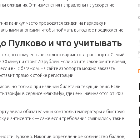
ны ожидания. Эти изменения направлены на ускорение
К
них каникул часто проводятся скидки на парковку и
циальными анонсами, чтобы поймать выгодное предложение.
о Пулково и что учитывать
тска, поэтому есть несколько вариантов транспорта. Самый
30 минут и стоит 70 рублей. Если хотите сэкономить время,
если вы с багажом. На сайте аэропорта можно заказать
оставит прямо к стойке регистрации.
асов, но только при наличии билета на текущий рейс. Если
ь тарифы в сервисе «Park&Fly», где цены начинаются от 200
порту ввели обязательный контроль температуры и быструю
ску и антисептик — даже если требования смягчились, такие
льности Пулково. Накопив определённое количество баллов,