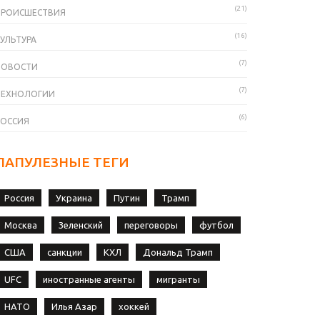
(21)
ПРОИСШЕСТВИЯ
(16)
УЛЬТУРА
(7)
НОВОСТИ
(7)
ТЕХНОЛОГИИ
(6)
РОССИЯ
ПАПУЛЕЗНЫЕ ТЕГИ
Россия
Украина
Путин
Трамп
Москва
Зеленский
переговоры
футбол
США
санкции
КХЛ
Дональд Трамп
UFC
иностранные агенты
мигранты
НАТО
Илья Азар
хоккей