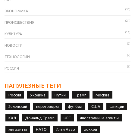
(31)
ЭКОНОМИКА
(21)
ПРОИСШЕСТВИЯ
(16)
КУЛЬТУРА
(7)
НОВОСТИ
(7)
ТЕХНОЛОГИИ
(6)
РОССИЯ
ПАПУЛЕЗНЫЕ ТЕГИ
Россия
Украина
Путин
Трамп
Москва
Зеленский
переговоры
футбол
США
санкции
КХЛ
Дональд Трамп
UFC
иностранные агенты
мигранты
НАТО
Илья Азар
хоккей