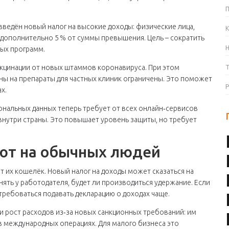
введён новый налог на высокие доходы: физические лица,
К
 дополнительно 5 % от суммы превышения. Цель – сократить
ных программ.
кцинации от новых штаммов коронавируса. При этом
ены на препараты для частных клиник ограничены. Это поможет
х.
ональных данных теперь требует от всех онлайн‑сервисов
внутри страны. Это повышает уровень защиты, но требует
яют на обычных людей
т их кошелёк. Новый налог на доходы может сказаться на
нять у работодателя, будет ли производиться удержание. Если
требоваться подавать декларацию о доходах чаще.
 рост расходов из‑за новых санкционных требований: им
в международных операциях. Для малого бизнеса это