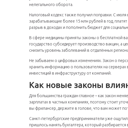
нелегального оборота.
Налоговый кодекс также получил поправки. С июля 
зарабатывающие более 15 млн рублей в год, платят
разрыв в доходах и пополнить бюджет для социаль
В сфере медицины приняты законы о бесплатной ва
государство субсидирует производство вакцин, а ц
снизить уровень заболеваний в отдалённых региона
Не забываем о цифровых изменениях. Закон о перс
хранить информацию о пользователях на серверах 
инвестиций в инфраструктуру от компаний.
Как новые законы вли
Для большинства граждан главное – как закон меняе
зарплатах в частных компаниях, поэтому стоит уточ
вы фрилансер, держите в голове, что вам может по
Санкт‑петербургские предприниматели уже ощутили
пришлось нанять бухгалтера, который разбирается 