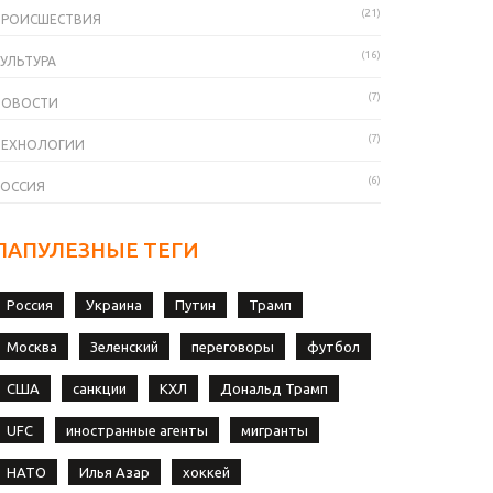
(21)
ПРОИСШЕСТВИЯ
(16)
УЛЬТУРА
(7)
НОВОСТИ
(7)
ТЕХНОЛОГИИ
(6)
РОССИЯ
ПАПУЛЕЗНЫЕ ТЕГИ
Россия
Украина
Путин
Трамп
Москва
Зеленский
переговоры
футбол
США
санкции
КХЛ
Дональд Трамп
UFC
иностранные агенты
мигранты
НАТО
Илья Азар
хоккей