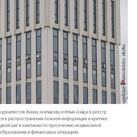
урналистов Жанну Агала́кову и Илью Аза́ра в реестр
ются в распространении ложной информации и критике
едной шаг в кампании по пресечению независимой
 образовании и финансовых операциях.