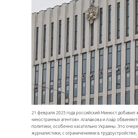
21 февраля 2025 года российский Минюст добавил ж
«иностранных агентов». Агала́кова и Аза́р обвиня
политики, особенно касательно Украины. Это очер
журналистики, с ограничениями в трудоустройстве,