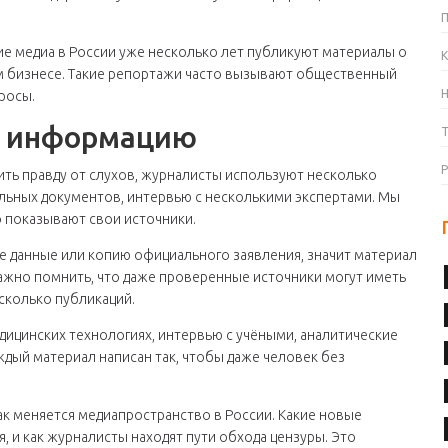
е медиа в России уже несколько лет публикуют материалы о
К
м бизнесе. Такие репортажи часто вызывают общественный
росы.
ю информацию
ить правду от слухов, журналисты используют несколько
льных документов, интервью с несколькими экспертами. Мы
о показывают свои источники.
ые данные или копию официального заявления, значит материал
ажно помнить, что даже проверенные источники могут иметь
сколько публикаций.
дицинских технологиях, интервью с учёными, аналитические
дый материал написан так, чтобы даже человек без
ак меняется медиапространство в России. Какие новые
, и как журналисты находят пути обхода цензуры. Это