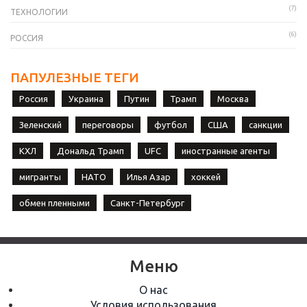
(7)
ТЕХНОЛОГИИ
(6)
РОССИЯ
ПАПУЛЕЗНЫЕ ТЕГИ
Россия
Украина
Путин
Трамп
Москва
Зеленский
переговоры
футбол
США
санкции
КХЛ
Дональд Трамп
UFC
иностранные агенты
мигранты
НАТО
Илья Азар
хоккей
обмен пленными
Санкт-Петербург
Меню
О нас
Условия использования