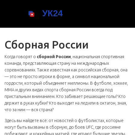
Сборная России
Когда говорят о
сборной России
,
национальная спортивная
команда, представляющая страну на международных
соревнованиях
. Также известная как
российская сборная
, она
— это не просто игроки в форме, а символ национальной
гордости, который объединяет миллионы.
В футболе, хоккее,
ММА и других видах спорта сборная России всегда под
пристальным вниманием. Кто забивает решающие голы? Кто
держит в руках кубки? Кто выходит на лед или в октагон, зная,
что за ним — вся страна?
Здесь вы найдете всё: от новостей о футболистах, которые
могут быть вызваны в сборную, до боев UFC, где россияне
побеждают, и хоккейных матчей, где играют будущие звезды.