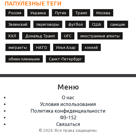
ПАПУЛЕЗНЫЕ ТЕГИ
Россия
Украина
Путин
Трамп
Москва
Зеленский
переговоры
футбол
США
санкции
КХЛ
Дональд Трамп
UFC
иностранные агенты
мигранты
НАТО
Илья Азар
хоккей
обмен пленными
Санкт-Петербург
Меню
О нас
Условия использования
Политика конфиденциальности
ФЗ-152
Связаться
© 2026. Все права защищены.