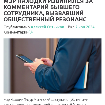
МЭР НАХОДКИ ИЗВИНИЛСЯ ЗА
КОММЕНТАРИЙ БЫВШЕГО
СОТРУДНИКА, ВЫЗВАВШИЙ
ОБЩЕСТВЕННЫЙ РЕЗОНАНС
Опубликовано
Алексей Ситников
Вкл
7 ноя 2024
Комментарии
(0)
Мэр Находки Тимур Магинский выступил с публичными
извинениями за комментарий, оставленный бывшим