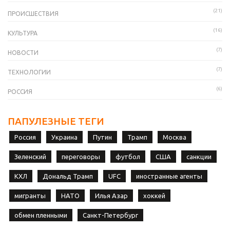
(21)
ПРОИСШЕСТВИЯ
(16)
КУЛЬТУРА
(7)
НОВОСТИ
(7)
ТЕХНОЛОГИИ
(6)
РОССИЯ
ПАПУЛЕЗНЫЕ ТЕГИ
Россия
Украина
Путин
Трамп
Москва
Зеленский
переговоры
футбол
США
санкции
КХЛ
Дональд Трамп
UFC
иностранные агенты
мигранты
НАТО
Илья Азар
хоккей
обмен пленными
Санкт-Петербург