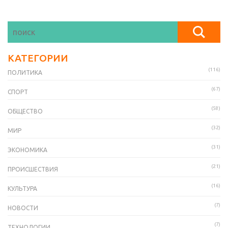
КАТЕГОРИИ
(116)
ПОЛИТИКА
(67)
СПОРТ
(58)
ОБЩЕСТВО
(32)
МИР
(31)
ЭКОНОМИКА
(21)
ПРОИСШЕСТВИЯ
(16)
КУЛЬТУРА
(7)
НОВОСТИ
(7)
ТЕХНОЛОГИИ