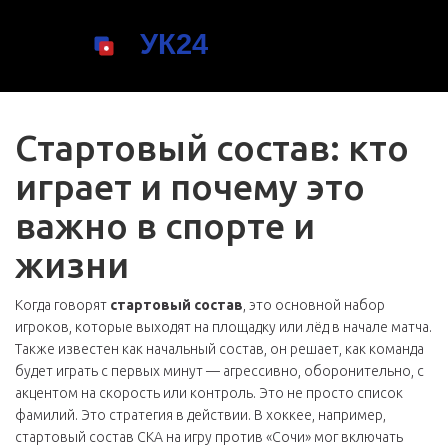
Стартовый состав: кто
играет и почему это
важно в спорте и
жизни
Когда говорят
стартовый состав
,
это основной набор
игроков, которые выходят на площадку или лёд в начале матча
.
Также известен как
начальный состав
, он решает, как команда
будет играть с первых минут — агрессивно, оборонительно, с
акцентом на скорость или контроль.
Это не просто список
фамилий. Это стратегия в действии. В хоккее, например,
стартовый состав СКА на игру против «Сочи» мог включать