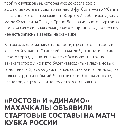
тройку с Кучеровым, которая уже доказала свою
эффективность в прошлых матчах. В футболе — это Мбаппе
на фланге, который разрывает оборону Азербайджана, как в
матче Франции на Парк де Пренс. Без правильного стартового
состава даже сильная команда может проиграть, даже если у
неё есть запасные звёзды на скамейке.
В этом разделе вы найдёте новости, где стартовый состав —
ключевой момент. От хоккейных матчей до политических
переговоров, где Путин и Алиев обсуждают не только
авиакатастрофу, но и кто будет «выходить на лёд» в новых
отношениях. Здесь вы увидите, как состав влияет на исход не
только игр, но и событий. Что стоит за выбором игроков,
тренеров, лидеров — и почему это всегда важно.
«РОСТОВ» И «ДИНАМО»
МАХАЧКАЛЫ ОБЪЯВИЛИ
СТАРТОВЫЕ СОСТАВЫ НА МАТЧ
КУБКА РОССИИ