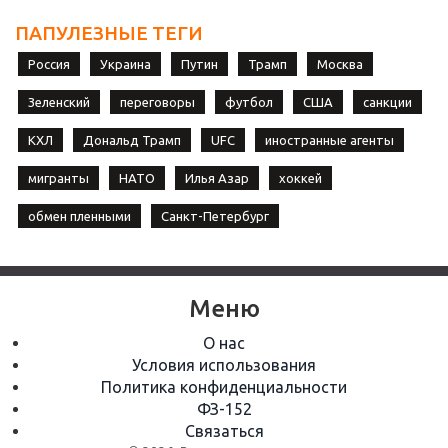
ПАПУЛЕЗНЫЕ ТЕГИ
Россия
Украина
Путин
Трамп
Москва
Зеленский
переговоры
футбол
США
санкции
КХЛ
Дональд Трамп
UFC
иностранные агенты
мигранты
НАТО
Илья Азар
хоккей
обмен пленными
Санкт-Петербург
Меню
О нас
Условия использования
Политика конфиденциальности
ФЗ-152
Связаться