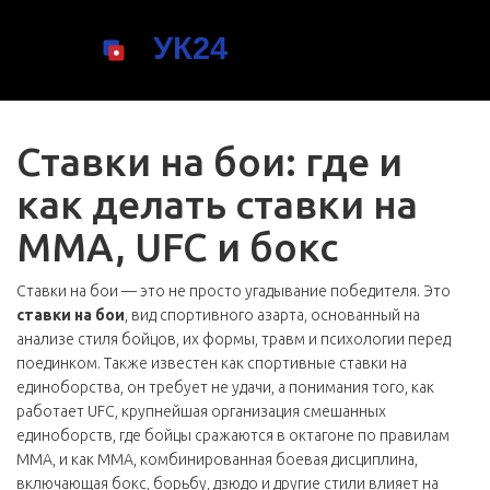
Ставки на бои: где и
как делать ставки на
MMA, UFC и бокс
Ставки на бои — это не просто угадывание победителя. Это
ставки на бои
,
вид спортивного азарта, основанный на
анализе стиля бойцов, их формы, травм и психологии перед
поединком
. Также известен как
спортивные ставки на
единоборства
, он требует не удачи, а понимания того, как
работает
UFC
,
крупнейшая организация смешанных
единоборств, где бойцы сражаются в октагоне по правилам
MMA
, и как
MMA
,
комбинированная боевая дисциплина,
включающая бокс, борьбу, дзюдо и другие стили
влияет на