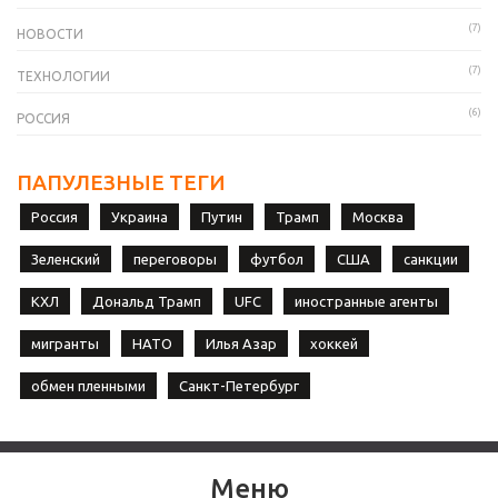
(7)
НОВОСТИ
(7)
ТЕХНОЛОГИИ
(6)
РОССИЯ
ПАПУЛЕЗНЫЕ ТЕГИ
Россия
Украина
Путин
Трамп
Москва
Зеленский
переговоры
футбол
США
санкции
КХЛ
Дональд Трамп
UFC
иностранные агенты
мигранты
НАТО
Илья Азар
хоккей
обмен пленными
Санкт-Петербург
Меню