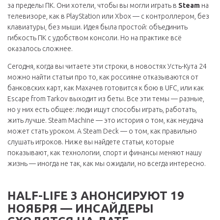
за пределы ПК. Они хотели, чтобы вы могли играть в
Steam
на
телевизоре, как в PlayStation или Xbox — с контроллером, без
клавиатуры, без мыши. Идея была простой: объединить
гибкость ПК с удобством консоли. Но на практике всё
оказалось сложнее.
Сегодня, когда вы читаете эти строки, в новостях Усть-Кута 24
можно найти статьи про то, как россияне отказываются от
банковских карт, как Махачев готовится к бою в UFC, или как
Escape from Tarkov выходит из беты. Все эти темы — разные,
но у них есть общее: люди ищут способы играть, работать,
жить лучше. Steam Machine — это история о том, как неудача
может стать уроком. А Steam Deck — о том, как правильно
слушать игроков. Ниже вы найдете статьи, которые
показывают, как технологии, спорт и финансы меняют нашу
жизнь — иногда не так, как мы ожидали, но всегда интересно.
HALF-LIFE 3 АНОНСИРУЮТ 19
НОЯБРЯ — ИНСАЙДЕРЫ