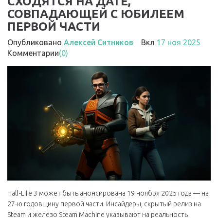
СХОДЯТСЯ НА ДАТЕ,
СОВПАДАЮЩЕЙ С ЮБИЛЕЕМ
ПЕРВОЙ ЧАСТИ
Опубликовано
Алексей Ситников
Вкл
17 ноя 2025
Комментарии
(0)
Half-Life 3 может быть анонсирована 19 ноября 2025 года — на
27-ю годовщину первой части. Инсайдеры, скрытый релиз на
Steam и железо Steam Machine указывают на реальность