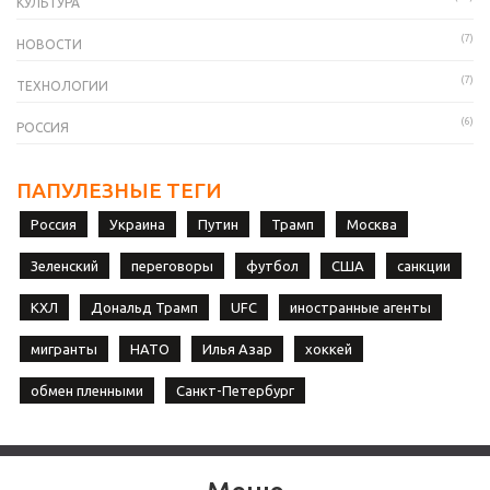
КУЛЬТУРА
(7)
НОВОСТИ
(7)
ТЕХНОЛОГИИ
(6)
РОССИЯ
ПАПУЛЕЗНЫЕ ТЕГИ
Россия
Украина
Путин
Трамп
Москва
Зеленский
переговоры
футбол
США
санкции
КХЛ
Дональд Трамп
UFC
иностранные агенты
мигранты
НАТО
Илья Азар
хоккей
обмен пленными
Санкт-Петербург