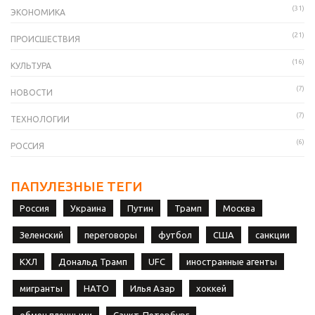
(31)
ЭКОНОМИКА
(21)
ПРОИСШЕСТВИЯ
(16)
КУЛЬТУРА
(7)
НОВОСТИ
(7)
ТЕХНОЛОГИИ
(6)
РОССИЯ
ПАПУЛЕЗНЫЕ ТЕГИ
Россия
Украина
Путин
Трамп
Москва
Зеленский
переговоры
футбол
США
санкции
КХЛ
Дональд Трамп
UFC
иностранные агенты
мигранты
НАТО
Илья Азар
хоккей