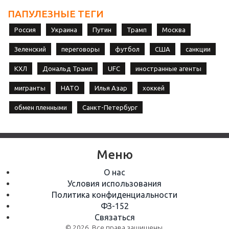
ПАПУЛЕЗНЫЕ ТЕГИ
Россия
Украина
Путин
Трамп
Москва
Зеленский
переговоры
футбол
США
санкции
КХЛ
Дональд Трамп
UFC
иностранные агенты
мигранты
НАТО
Илья Азар
хоккей
обмен пленными
Санкт-Петербург
Меню
О нас
Условия использования
Политика конфиденциальности
ФЗ-152
Связаться
© 2026. Все права защищены.