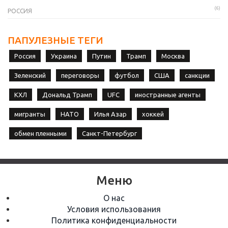
(6)
РОССИЯ
ПАПУЛЕЗНЫЕ ТЕГИ
Россия
Украина
Путин
Трамп
Москва
Зеленский
переговоры
футбол
США
санкции
КХЛ
Дональд Трамп
UFC
иностранные агенты
мигранты
НАТО
Илья Азар
хоккей
обмен пленными
Санкт-Петербург
Меню
О нас
Условия использования
Политика конфиденциальности