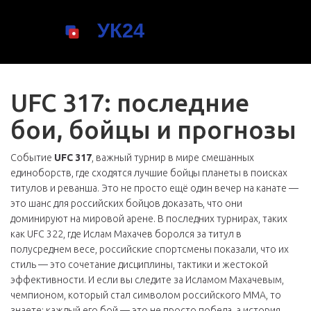
UFC 317: последние
бои, бойцы и прогнозы
Событие
UFC 317
,
важный турнир в мире смешанных
единоборств, где сходятся лучшие бойцы планеты в поисках
титулов и реванша
. Это не просто ещё один вечер на канате —
это шанс для российских бойцов доказать, что они
доминируют на мировой арене.
В последних турнирах, таких
как
UFC 322
,
где Ислам Махачев боролся за титул в
полусреднем весе
, российские спортсмены показали, что их
стиль — это сочетание дисциплины, тактики и жестокой
эффективности. И если вы следите за
Исламом Махачевым
,
чемпионом, который стал символом российского MMA
, то
знаете: каждый его бой — это не просто победа, а история,