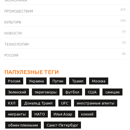
ЭКОНОМИКА
(21)
ПРОИСШЕСТВИЯ
(16)
КУЛЬТУРА
(7)
НОВОСТИ
(7)
ТЕХНОЛОГИИ
(6)
РОССИЯ
ПАПУЛЕЗНЫЕ ТЕГИ
Россия
Украина
Путин
Трамп
Москва
Зеленский
переговоры
футбол
США
санкции
КХЛ
Дональд Трамп
UFC
иностранные агенты
мигранты
НАТО
Илья Азар
хоккей
обмен пленными
Санкт-Петербург