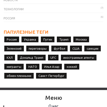
НОВОСТИ
(7)
ТЕХНОЛОГИИ
(6)
РОССИЯ
ПАПУЛЕЗНЫЕ ТЕГИ
Россия
Украина
Путин
Трамп
Москва
Зеленский
переговоры
футбол
США
санкции
КХЛ
Дональд Трамп
UFC
иностранные агенты
мигранты
НАТО
Илья Азар
хоккей
обмен пленными
Санкт-Петербург
Меню
О нас