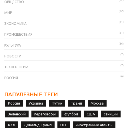
(58)
ОБЩЕСТВО
(32)
МИР
(31)
ЭКОНОМИКА
(21)
ПРОИСШЕСТВИЯ
(16)
КУЛЬТУРА
(7)
НОВОСТИ
(7)
ТЕХНОЛОГИИ
(6)
РОССИЯ
ПАПУЛЕЗНЫЕ ТЕГИ
Россия
Украина
Путин
Трамп
Москва
Зеленский
переговоры
футбол
США
санкции
КХЛ
Дональд Трамп
UFC
иностранные агенты