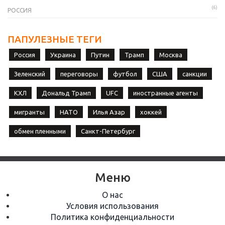
(6)
РОССИЯ
ПАПУЛЕЗНЫЕ ТЕГИ
Россия
Украина
Путин
Трамп
Москва
Зеленский
переговоры
футбол
США
санкции
КХЛ
Дональд Трамп
UFC
иностранные агенты
мигранты
НАТО
Илья Азар
хоккей
обмен пленными
Санкт-Петербург
Меню
О нас
Условия использования
Политика конфиденциальности