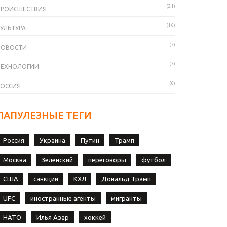
(21)
ПРОИСШЕСТВИЯ
(16)
УЛЬТУРА
(7)
НОВОСТИ
(7)
ТЕХНОЛОГИИ
(6)
РОССИЯ
ПАПУЛЕЗНЫЕ ТЕГИ
Россия
Украина
Путин
Трамп
Москва
Зеленский
переговоры
футбол
США
санкции
КХЛ
Дональд Трамп
UFC
иностранные агенты
мигранты
НАТО
Илья Азар
хоккей