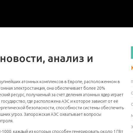
новости, анализ и
рупнейших атомных комплексов в Европе, расположенном в
томная электростанция
, она обеспечивает более 20%
еский ресурс, получаемый за счёт деления атомных ядер
играет
,
государство, где расположена АЭС и которое зависит от её
ергетической безопасности
,
способности системы обеспечить
ешних угроз
. Запорожская АЭС охватывает вопросы
нтроля.
-1000, каждый из которых способен генерировать около 1 ГВт