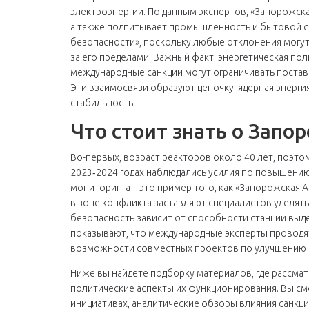
электроэнергии. По данным экспертов, «Запорожск
а также подпитывает промышленность и бытовой се
безопасности», поскольку любые отклонения могут 
за его пределами. Важный факт: энергетическая по
международные санкции могут ограничивать поставк
Эти взаимосвязи образуют цепочку: ядерная энерг
стабильность.
Что стоит знать о Запо
Во-первых, возраст реакторов около 40 лет, поэто
2023‑2024 годах наблюдались усилия по повышени
мониторинга – это пример того, как «Запорожская 
в зоне конфликта заставляют специалистов уделять
безопасность зависит от способности станции выд
показывают, что международные эксперты проводят
возможности совместных проектов по улучшению 
Ниже вы найдёте подборку материалов, где рассмат
политические аспекты их функционирования. Вы с
инициативах, аналитические обзоры влияния санкци