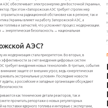
ая АЭС обеспечивает электроэнергию для Восточной Украины»,
ктор. При этом «Запорожская АЭС требует строгих мер
К
отразиться на радиационной обстановке как в регионе, так и
литика Украины влияет на работу Запорожской АЭС, а
и топлива и запчастей, что усложняет процесс модернизации.
ия → энергетическая безопасность → национальная
рожской АЭС?
му их модернизация стала приоритетом. Во-вторых, в
ю эффективности за счёт внедрения цифровых систем
АЭС требует внедрения новых технологий». В-третьих, события
 внимание защите от внешних угроз, ведь «энергетическая
ерживать экстремальные условия». Последние новости
 аудиты, а российские и западные организации обсуждают
безопасности.
риваются как технические детали реакторов, так и
можете прочитать репортажи о новых регуляторных
й на поставки ядерного топлива и интервью с экспертами,