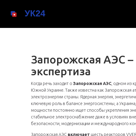
Запорожская АЭС – 
экспертиза
Когда речь заходит о
Запорожская АЭС
,
одном из к
Южной Украине
. Также известна как
Запорожская а
электроэнергии страны.
Ядерная энергия
,
энергетич
ключевую роль в балансе энергосистемы, а
Украина
мощности
постоянно ищет способы укрепления
эн
стабильное электроснабжение даже в условиях вн
безопасности, модернизации и международного ко
Запорожская АЭС
включает
шесть реакторов VVER