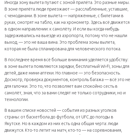
Иногда зону вылета путают с зоной прилёта. Это разные миры.
В зоне прилёта люди приезжают — расслабленные, уставшие,
с чемоданами. В зоне вылета — напряжённые, с билетами в
руках, смотрят на табло, как на хронометр. Здесь всё движется
в одном направлении: к самолёту. И если вы когда-нибудь
задерживались на выезде из аэропорта, потому что не нашли
выход, — это не ваша вина. Это проблема зоны вылета,
которая не была спланирована для человеческого потока.
В последнее время всё больше внимания уделяется удобству:
в зоне вылета появляются зарядки, бесплатный Wi-Fi, зоны для
детей, даже мини-аптеки. Но главное — это безопасность.
Досмотр, проверка документов, контроль багажа — всё это не
для галочки. Это то, что позволяет вам спокойно сесть в
самолёт, зная, что за вами следят не только сотрудники, но и
технологии.
В вашем списке новостей — события из разных уголков
страны: от баскетбола до футбола, от UFC до погоды в
Якутске. Но в каждом из них есть одна общая черта: люди
движутся. Кто-то летит на матч, кто-то — на соревнования,