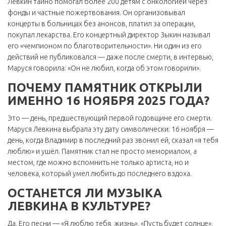
Левкин тайно помогал более 200 детям с онкологией через
фонды и частные пожертвования. Он организовывал
концерты в больницах без анонсов, платил за операции,
покупал лекарства. Его концертный директор Зыкин называл
его «чемпионом по благотворительности». Ни один из его
действий не публиковался — даже после смерти, в интервью,
Маруся говорила: «Он не любил, когда об этом говорили».
ПОЧЕМУ ПАМЯТНИК ОТКРЫЛИ
ИМЕННО 16 НОЯБРЯ 2025 ГОДА?
Это — день, предшествующий первой годовщине его смерти.
Маруся Левкина выбрала эту дату символически: 16 ноября —
день, когда Владимир в последний раз звонил ей, сказал «я тебя
люблю» и ушёл. Памятник стал не просто мемориалом, а
местом, где можно вспомнить не только артиста, но и
человека, который умел любить до последнего вздоха.
ОСТАНЕТСЯ ЛИ МУЗЫКА
ЛЕВКИНА В КУЛЬТУРЕ?
Да. Его песни — «Я люблю тебя, жизнь», «Пусть будет солнце»,