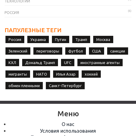
ТЕХНОЛОГИИ
(6)
РОССИЯ
ПАПУЛЕЗНЫЕ ТЕГИ
Россия
Украина
Путин
Трамп
Москва
Зеленский
переговоры
футбол
США
санкции
КХЛ
Дональд Трамп
UFC
иностранные агенты
мигранты
НАТО
Илья Азар
хоккей
обмен пленными
Санкт-Петербург
Меню
О нас
Условия использования