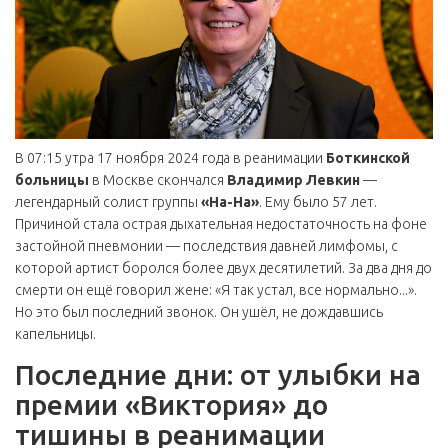
В 07:15 утра 17 ноября 2024 года в реанимации
Боткинской
больницы
в Москве скончался
Владимир Левкин
—
легендарный солист группы
«На-На»
. Ему было 57 лет.
Причиной стала острая дыхательная недостаточность на фоне
застойной пневмонии — последствия давней лимфомы, с
которой артист боролся более двух десятилетий. За два дня до
смерти он ещё говорил жене: «Я так устал, все нормально...».
Но это был последний звонок. Он ушёл, не дождавшись
капельницы.
Последние дни: от улыбки на
премии «Виктория» до
тишины в реанимации