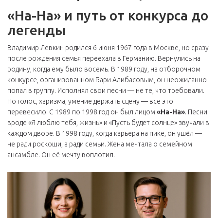
«На-На» и путь от конкурса до
легенды
Владимир Левкин родился 6 июня 1967 года в Москве, но сразу
после рождения семья переехала в Германию. Вернулись на
родину, когда ему было восемь. В 1989 году, на отборочном
конкурсе, организованном
Бари Алибасовым
, он неожиданно
попал в группу. Исполнял свои песни — не те, что требовали.
Но голос, харизма, умение держать сцену — всё это
перевесило. С 1989 по 1998 год он был лицом
«На-На»
. Песни
вроде «Я люблю тебя, жизнь» и «Пусть будет солнце» звучали в
каждом дворе. В 1998 году, когда карьера на пике, он ушёл —
не ради роскоши, а ради семьи. Жена мечтала о семейном
ансамбле. Он её мечту воплотил.