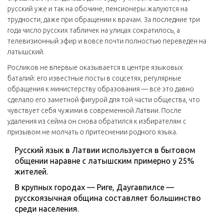
русский уже и так на обочине, пенсионеры жалуются на
трудности, даже при обращении к врачам. За последние три
года число русских табличек на улицах сократилось, а
телевизионный эфир и вовсе почти полностью переведён на
латышский.
Росликов не впервые оказывается в центре языковых
баталий: его известные посты в соцсетях, регулярные
обращения к министерству образования — всё это давно
сделало его заметной фигурой для той части общества, что
чувствует себя чужими в современной Латвии. После
удаления из сейма он снова обратился к избирателям с
призывом не молчать о притеснении родного языка.
Русский язык в Латвии используется в бытовом
общении наравне с латышским примерно у 25%
жителей.
В крупных городах — Риге, Даугавпилсе —
русскоязычная община составляет большинство
среди населения.