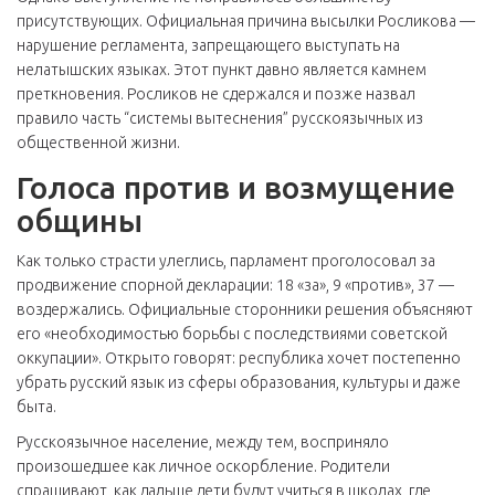
присутствующих. Официальная причина высылки Росликова —
нарушение регламента, запрещающего выступать на
нелатышских языках. Этот пункт давно является камнем
преткновения. Росликов не сдержался и позже назвал
правило часть “системы вытеснения” русскоязычных из
общественной жизни.
Голоса против и возмущение
общины
Как только страсти улеглись, парламент проголосовал за
продвижение спорной декларации: 18 «за», 9 «против», 37 —
воздержались. Официальные сторонники решения объясняют
его «необходимостью борьбы с последствиями советской
оккупации». Открыто говорят: республика хочет постепенно
убрать русский язык из сферы образования, культуры и даже
быта.
Русскоязычное население, между тем, восприняло
произошедшее как личное оскорбление. Родители
спрашивают, как дальше дети будут учиться в школах, где