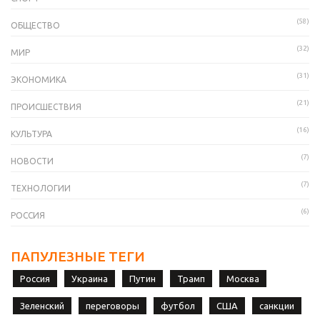
(58)
ОБЩЕСТВО
(32)
МИР
(31)
ЭКОНОМИКА
(21)
ПРОИСШЕСТВИЯ
(16)
КУЛЬТУРА
(7)
НОВОСТИ
(7)
ТЕХНОЛОГИИ
(6)
РОССИЯ
ПАПУЛЕЗНЫЕ ТЕГИ
Россия
Украина
Путин
Трамп
Москва
Зеленский
переговоры
футбол
США
санкции