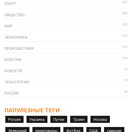
(67)
СПОРТ
(58)
ОБЩЕСТВО
(32)
МИР
(31)
ЭКОНОМИКА
(21)
ПРОИСШЕСТВИЯ
(16)
КУЛЬТУРА
(7)
НОВОСТИ
(7)
ТЕХНОЛОГИИ
(6)
РОССИЯ
ПАПУЛЕЗНЫЕ ТЕГИ
Россия
Украина
Путин
Трамп
Москва
Зеленский
переговоры
футбол
США
санкции