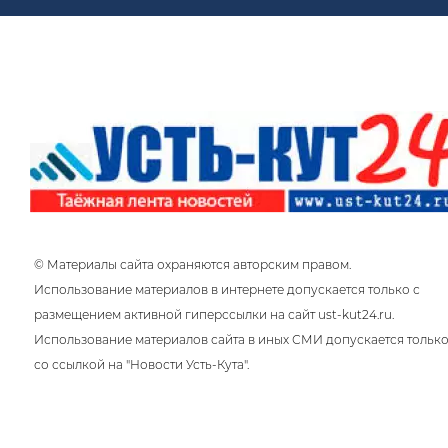
на
се
не
В 
Бе
вы
ро
тр
по
бу
де
ко
тр
«с
И 
Пр
ег
пр
со
ак
Чу
по
ис
су
лю
в 
то
Ни
об
© Материалы сайта охраняются авторским правом.
Сл
от
мо
Использование материалов в интернете допускается только с
См
зв
ис
размещением активной гиперссылки на сайт ust-kut24.ru.
Не
си
ко
Использование материалов сайта в иных СМИ допускается тольк
де
пы
со ссылкой на "Новости Усть-Кута".
на
вм
Пр
бо
фр
вл
не
по