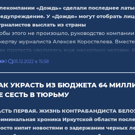
лекомпании «Дождь» сделали последнее лат
едупреждение. У «Дождя» могут отобрать лиц
рналистов выслать из страны
обы этого не произошло, руководство компани
жертву журналиста Алексея Коростелева. Вместе
ак протеста уволилось еще несколько человек. 
его этого ужасно не по себе.
0
05.12.2022 в 15:58
 по себе от того, что даже в нынешней ситуаци
удряемся собачиться друг с другом. И дело не т
ожде». Вместо того чтобы объединяться, мы зак
АК УКРАСТЬ ИЗ БЮДЖЕТА 64 МИЛЛ
ми себя. Одним не нравится Чулпан Хаматова, п
Е СЕСТЬ В ТЮРЬМУ
гда-то она была доверенным лицом Путина. Дру
езирают Макаревича за то, что он однажды сиде
АСТЬ ПЕРВАЯ. ЖИЗНЬ КОНТРАБАНДИСТА БЕЛ
ктатором за одним столом и, вообще, «мутный он
иминальная хроника Иркутской области после
етьи обвиняют Пугачеву в конформизме и завид
осто кипит новостями о задержании черных л
мку. Навальный виноват в том, что сто лет назад 