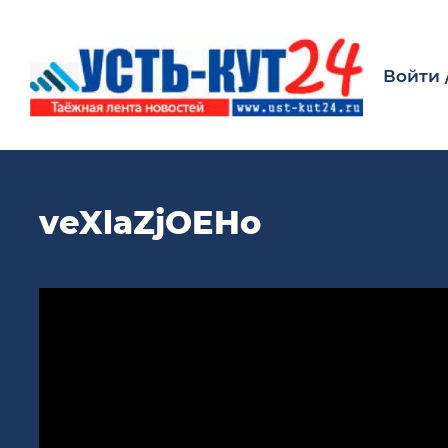
Войти
veXlaZjOEHo