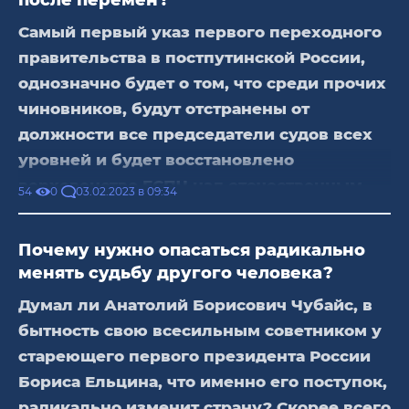
социальной ответственности. Точно так же,
Самый первый указ первого переходного
как когда-то монголы делегировали
правительства в постпутинской России,
коллаборантам сбор дани с местного
однозначно будет о том, что среди прочих
населения. Все остальные доходы страны,
чиновников, будут отстранены от
будут выводить из страны за границу.
должности все председатели судов всех
Пенсии урежут до минимума, чтобы только
уровней и будет восстановлено
на жизнь хватало, а тем, кому нечем будет
верховенство ЕСПЧ над отечественным
03.02.2023 в 09:34
54
0
платить квартплату, будут делать зачет
правосудием
через собес в безналичной форме. Кстати,
Это основа и базовый механизм будущего
пенсионный возраст тоже поднимут выше
Почему нужно опасаться радикально
функционирования государства. Без этой
менять судьбу другого человека?
среднего возраста дожития, чтобы люди в
меры невозможно само существование
большинстве своем не могли
Думал ли Анатолий Борисович Чубайс, в
общественной формации, в основе которой
воспользоваться пенсией. Долги по
бытность свою всесильным советником у
должен быть справедливый Суд и
кредитам с умерших, возложат на
стареющего первого президента России
равенство всех перед Законом.
наследников, а пенсионные взносы объявят
Бориса Ельцина, что именно его поступок,
Именно эти два основополагающих
собственностью оккупантов.
радикально изменит страну? Скорее всего