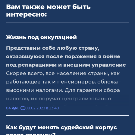
Вам также может быть
интересно:
Жизнь под оккупацией
Представим себе любую страну,
оказавшуюся после поражения в войне
под репарациями и внешним управление
Скорее всего, все население страны, как
работающее так и пенсионеров, обложат
высокими налогами. Для гарантии сбора
налогов, их поручат централизованно
собирать с людей работодателей и будет
08.02.2023 в 23:40
84
0
это со всех видов доходов. Так как доверять
аборигенам самостоятельно платить налоги
Как будут менять судейский корпус
и репарации нельзя, ввиду их низкой
после перемен?