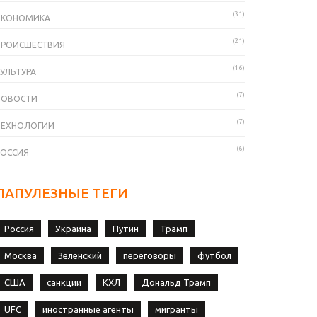
(31)
ЭКОНОМИКА
(21)
ПРОИСШЕСТВИЯ
(16)
УЛЬТУРА
(7)
НОВОСТИ
(7)
ТЕХНОЛОГИИ
(6)
РОССИЯ
ПАПУЛЕЗНЫЕ ТЕГИ
Россия
Украина
Путин
Трамп
Москва
Зеленский
переговоры
футбол
США
санкции
КХЛ
Дональд Трамп
UFC
иностранные агенты
мигранты