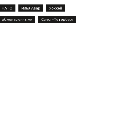
НАТО
Илья Азар
хоккей
обмен пленными
Санкт-Петербург