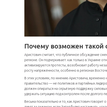
Почему возможен такой 
Аристович считает, что публичное обсуждение сме
регионе. Он подчеркивает: как только в Украине о
активизируются протесты, возобновит работу неза
росту напряжённости, особенно в регионах Восточ
В этих условиях, по мнению Аристовича, временно 
правительство — не политиков и партийных лидеро
должен опираться на серьёзную поддержку силовых 
удержать ситуацию под контролем после долгого пе
Весьма показательно и то, как Аристович говорит 
давят за океаном: если Запад будет настаивать, у