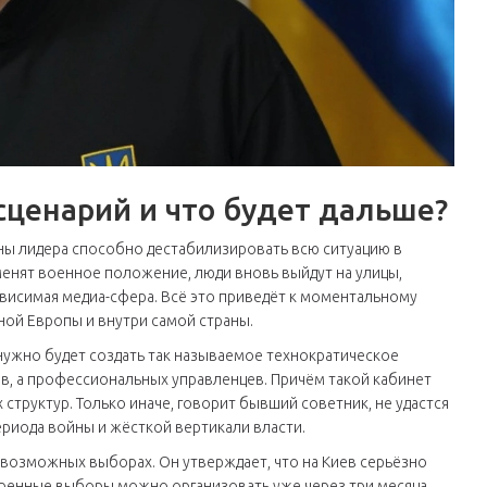
сценарий и что будет дальше?
ны лидера способно дестабилизировать всю ситуацию в
тменят военное положение, люди вновь выйдут на улицы,
висимая медиа-сфера. Всё это приведёт к моментальному
ной Европы и внутри самой страны.
нужно будет создать так называемое технократическое
в, а профессиональных управленцев. Причём такой кабинет
структур. Только иначе, говорит бывший советник, не удастся
риода войны и жёсткой вертикали власти.
о возможных выборах. Он утверждает, что на Киев серьёзно
скоренные выборы можно организовать уже через три месяца