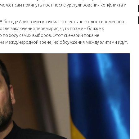
может сам покинуть пост после урегулирования конфликта и
В беседе Аристович уточнил, что есть несколько временных
осле заключения перемирия, чуть позже – ближе к
 по ходу самих выборов. Этот сценарий пока не
 на международной арене, но обсуждения между элитами идут.