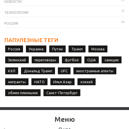
НОВОСТИ
(7)
ТЕХНОЛОГИИ
(6)
РОССИЯ
ПАПУЛЕЗНЫЕ ТЕГИ
Россия
Украина
Путин
Трамп
Москва
Зеленский
переговоры
футбол
США
санкции
КХЛ
Дональд Трамп
UFC
иностранные агенты
мигранты
НАТО
Илья Азар
хоккей
обмен пленными
Санкт-Петербург
Меню