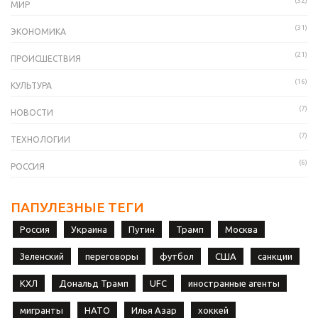
(32)
МИР
(31)
ЭКОНОМИКА
(21)
ПРОИСШЕСТВИЯ
(16)
КУЛЬТУРА
(7)
НОВОСТИ
(7)
ТЕХНОЛОГИИ
(6)
РОССИЯ
ПАПУЛЕЗНЫЕ ТЕГИ
Россия
Украина
Путин
Трамп
Москва
Зеленский
переговоры
футбол
США
санкции
КХЛ
Дональд Трамп
UFC
иностранные агенты
мигранты
НАТО
Илья Азар
хоккей