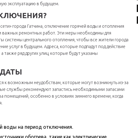
ную эксплуатацию в будущем.
ТКЛЮЧЕНИЯ?
ети» города Гатчина, отключение горячей воды и отопления
ем важных ремонтных работ. Эти меры необходимы для
ы системы центрального отопления, чтобы все жители города
ие услуг в будущем. Адреса, которые подпадут под действие
 а также ряд других улиц, которые будут указаны
 ДАТЫ
ся к возможным неудобствам, которые могут возникнуть из-за
ьные службы рекомендуют запастись необходимыми запасами
а помещений, особенно в условиях зимнего времени, когда
я.
й воды на период отключения.
источники обогрева, такие как электрические