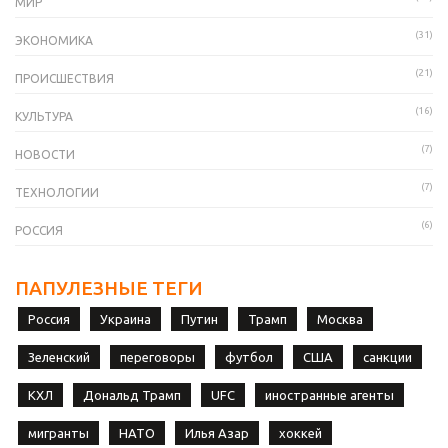
МИР
(31)
ЭКОНОМИКА
(21)
ПРОИСШЕСТВИЯ
(16)
КУЛЬТУРА
(7)
НОВОСТИ
(7)
ТЕХНОЛОГИИ
(6)
РОССИЯ
ПАПУЛЕЗНЫЕ ТЕГИ
Россия
Украина
Путин
Трамп
Москва
Зеленский
переговоры
футбол
США
санкции
КХЛ
Дональд Трамп
UFC
иностранные агенты
мигранты
НАТО
Илья Азар
хоккей