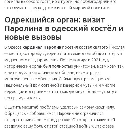
приняли высокого гостя, но и публично поблагодарили его,
что случается редко даже в высшей мировой политике.
Одрекшийся орган: визит
Паролина в одесский костёл и
новые вызовы
В Одессе
кардинал Паролин
посетил костёл святого Николая
— место, которому суждено стать символом общих потерь и
медленного выздоровления. После пожара в 2021 году
исторический орган был полностью уничтожен, а сам храм так
и не передали католической общине, несмотря на
многочисленные обещания. Сейчас здесь размещается
Национальный дом органной и камерной музыки, и многие
верующие воспринимают это как двойную боль — утрату и
несправедливость.
Ощутить масштаб проблемы удалось и самому кардиналу.
Обращаясь к собравшимся, Паролин не ограничился
стандартными словами поддержки. Он открыто заявил: «Я
разделяю вашу боль от этой страшной войны». Эта фраза