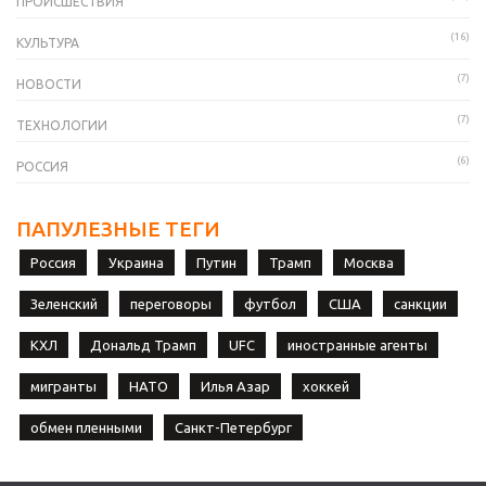
ПРОИСШЕСТВИЯ
(16)
КУЛЬТУРА
(7)
НОВОСТИ
(7)
ТЕХНОЛОГИИ
(6)
РОССИЯ
ПАПУЛЕЗНЫЕ ТЕГИ
Россия
Украина
Путин
Трамп
Москва
Зеленский
переговоры
футбол
США
санкции
КХЛ
Дональд Трамп
UFC
иностранные агенты
мигранты
НАТО
Илья Азар
хоккей
обмен пленными
Санкт-Петербург