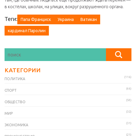
там, где обычные люди всё ещё продолжают ждать перемен —
в костёлах, школах, на улицах, вокруг разрушенного органа.
Теги:
Папа Франциск
Украина
Ватикан
кардинал Паролин
КАТЕГОРИИ
(116)
ПОЛИТИКА
(66)
СПОРТ
(58)
ОБЩЕСТВО
(32)
МИР
(31)
ЭКОНОМИКА
(21)