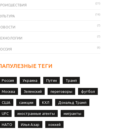
(21)
ПРОИСШЕСТВИЯ
(16)
УЛЬТУРА
(7)
НОВОСТИ
(7)
ТЕХНОЛОГИИ
(6)
РОССИЯ
ПАПУЛЕЗНЫЕ ТЕГИ
Россия
Украина
Путин
Трамп
Москва
Зеленский
переговоры
футбол
США
санкции
КХЛ
Дональд Трамп
UFC
иностранные агенты
мигранты
НАТО
Илья Азар
хоккей