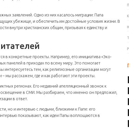
жных заявлений. Одно из них касалось миграции: Папа
К
ищущих убежище, и обеспечить им достойные условия жизни. В
сти внутри христианских общин, призывая к единству и
читателей
я в конкретные проекты. Например, его инициатива «Эко-
ых панелей в приходах по всему миру. Это помогает
вы интересуетесь тем, как религиозные организации могут
 – мы расскажем, где и как работают эти проекты.
ликтных регионах. Его недавний апелляционный звонок к
 освещение в СМИ. Мы разбираем, что именно он предложил,
зации в ответ.
и, но и интервью с людьми, близкими к Папе: его
интервью показывают, как идеи Папы воплощаются в