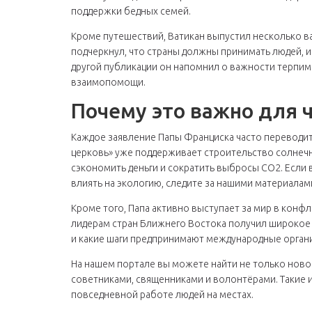
поддержки бедных семей.
Кроме путешествий, Ватикан выпустил несколько ва
подчеркнул, что страны должны принимать людей, 
другой публикации он напомнил о важности терпимо
взаимопомощи.
Почему это важно для 
Каждое заявление Папы Франциска часто переводитс
церковь» уже поддерживает строительство солнечн
сэкономить деньги и сократить выбросы CO2. Если 
влиять на экологию, следите за нашими материалами
Кроме того, Папа активно выступает за мир в конф
лидерам стран Ближнего Востока получил широкое
и какие шаги предпринимают международные органи
На нашем портале вы можете найти не только новост
советниками, священниками и волонтёрами. Такие 
повседневной работе людей на местах.