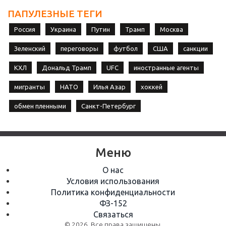
ПАПУЛЕЗНЫЕ ТЕГИ
Россия
Украина
Путин
Трамп
Москва
Зеленский
переговоры
футбол
США
санкции
КХЛ
Дональд Трамп
UFC
иностранные агенты
мигранты
НАТО
Илья Азар
хоккей
обмен пленными
Санкт-Петербург
Меню
О нас
Условия использования
Политика конфиденциальности
ФЗ-152
Связаться
© 2026. Все права защищены.