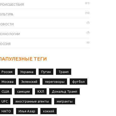
(21)
ПРОИСШЕСТВИЯ
(16)
УЛЬТУРА
(7)
НОВОСТИ
(7)
ТЕХНОЛОГИИ
(6)
РОССИЯ
ПАПУЛЕЗНЫЕ ТЕГИ
Россия
Украина
Путин
Трамп
Москва
Зеленский
переговоры
футбол
США
санкции
КХЛ
Дональд Трамп
UFC
иностранные агенты
мигранты
НАТО
Илья Азар
хоккей