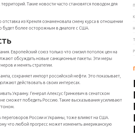
 территорий. Такие новости часто становятся поводом для
К
о отставка из Кремля ознаменовала смену курса в отношении
во будет более осторожным в диалоге с США.
сть
ния. Европейский союз только что снизил потолок цен на
должают обсуждать новые санкционные пакеты. Эти меры
неров и менять стратегии.
рампа, сохраняет импорт российской нефти. Это показывает,
олжают действовать в своих интересах.
ать Украину. Генерал Алексус Гринкевич в сенатском
а не сможет победить Россию. Такие высказывания усиливают
гтоном.
в переговоров России и Украины, тоже влияют на США.
тому что любой прогресс может изменить американскую