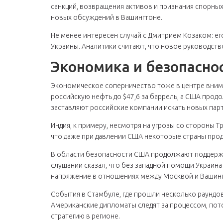
санкций, возвращения активов и признания спорных
новых обсуждений в Вашингтоне.
Не менее интересен случай с Дмитрием Козаком: ег
Украины. Аналитики считают, что новое руководст
Экономика и безопасно
Экономическое соперничество тоже в центре внима
российскую нефть до $47,6 за баррель, а США про
заставляют российские компании искать новых парт
Индия, к примеру, несмотря на угрозы со стороны Т
что даже при давлении США некоторые страны прод
В области безопасности США продолжают поддержив
слушании сказал, что без западной помощи Украин
напряжение в отношениях между Москвой и Вашин
События в Стамбуле, где прошли несколько раундо
Американские дипломаты следят за процессом, по
стратегию в регионе.