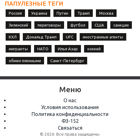
ПАПУЛЕЗНЫЕ ТЕГИ
Россия
Украина
Путин
Трамп
Москва
Зеленский
переговоры
футбол
США
санкции
КХЛ
Дональд Трамп
UFC
иностранные агенты
мигранты
НАТО
Илья Азар
хоккей
обмен пленными
Санкт-Петербург
Меню
О нас
Условия использования
Политика конфиденциальности
ФЗ-152
Связаться
© 2026. Все права защищены.