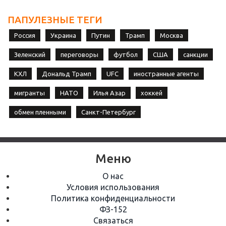
ПАПУЛЕЗНЫЕ ТЕГИ
Россия
Украина
Путин
Трамп
Москва
Зеленский
переговоры
футбол
США
санкции
КХЛ
Дональд Трамп
UFC
иностранные агенты
мигранты
НАТО
Илья Азар
хоккей
обмен пленными
Санкт-Петербург
Меню
О нас
Условия использования
Политика конфиденциальности
ФЗ-152
Связаться