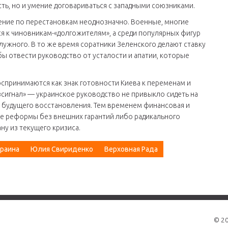
сть, но и умение договариваться с западными союзниками.
нение по перестановкам неоднозначно. Военные, многие
я к чиновникам-«долгожителям», а среди популярных фигур
лужного. В то же время соратники Зеленского делают ставку
бы отвести руководство от усталости и апатии, которые
спринимаются как знак готовности Киева к переменам и
сигнал» — украинское руководство не привыкло сидеть на
и будущего восстановления. Тем временем финансовая и
ие реформы без внешних гарантий либо радикального
у из текущего кризиса.
краина
Юлия Свириденко
Верховная Рада
© 2