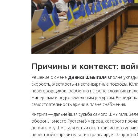
Причины и контекст: вой
Решение о смене
Дениса Шмыгаля
вполне укладыв
скорость, жёсткость и нестандартные подходы. Юл
переговорщиков, особенно на фоне сложных диалог
минералам и редкоземельным ресурсам. Ее видят ка
самостоятельность армии в плане снабжения.
Интрига — дальнейшая судьба самого Шмыгаля. Зеле
обороны вместо Рустема Умерова, которого прочат
логичным: у Шмыгаля есть и опыт кризисного управ
перестройка правительства транслирует запрос на