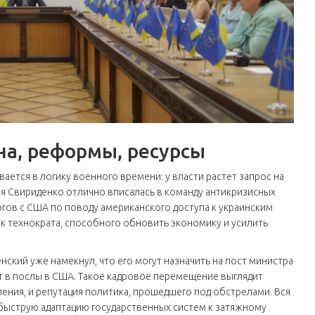
на, реформы, ресурсы
ается в логику военного времени: у власти растет запрос на
ия Свириденко отлично вписалась в команду антикризисных
ов с США по поводу американского доступа к украинским
к технократа, способного обновить экономику и усилить
нский уже намекнул, что его могут назначить на пост министра
 в послы в США. Такое кадровое перемещение выглядит
ления, и репутация политика, прошедшего под обстрелами. Вся
 быструю адаптацию государственных систем к затяжному