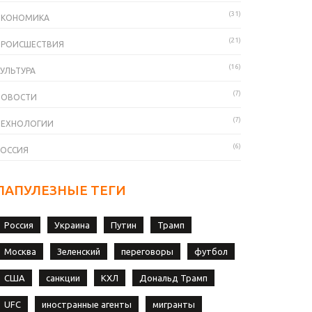
(31)
ЭКОНОМИКА
(21)
ПРОИСШЕСТВИЯ
(16)
УЛЬТУРА
(7)
НОВОСТИ
(7)
ТЕХНОЛОГИИ
(6)
РОССИЯ
ПАПУЛЕЗНЫЕ ТЕГИ
Россия
Украина
Путин
Трамп
Москва
Зеленский
переговоры
футбол
США
санкции
КХЛ
Дональд Трамп
UFC
иностранные агенты
мигранты