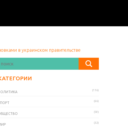
новками в украинском правительстве
КАТЕГОРИИ
(116)
ПОЛИТИКА
(66)
СПОРТ
(58)
ОБЩЕСТВО
(32)
МИР