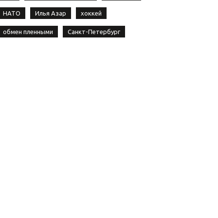
НАТО
Илья Азар
хоккей
обмен пленными
Санкт-Петербург