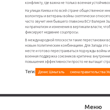
конфликту, где важна не только военная устойчиво
На улицах Киева и по всей стране общественное м
волонтеры и ветераны войны скептически относятс
часто звучит имя бывшего главкома ВСУ Валерия За
на прагматизм и изменения в вертикали власти, что
фиксируют недавние соцопросы.
В международной плоскости такие перестановки во
новым политическим комбинациям. Для Запада это «
месте и готово перестраиваться под нужды войны 
военная поддержка союзников критична: внутренн
повышения эффективности просто не вытащат стран
Теги:
Денис Шмыгаль
смена правительства У
Меню